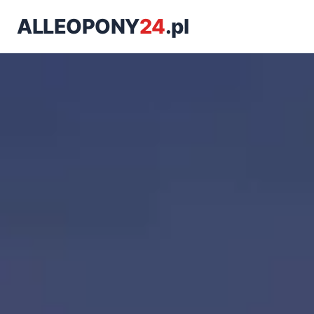
ALLEOPONY
24
.pl