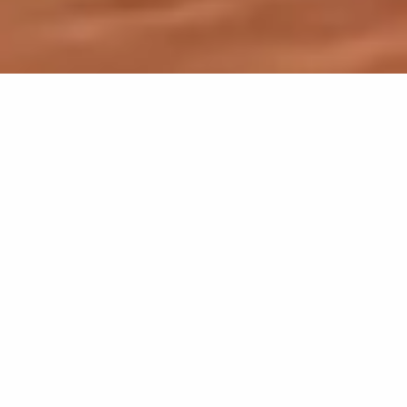
Tootekategooriad
Kõrgeima kvaliteediga rehvid igaks otstarbeks –
põllumajandusettevõtetest transpordiparkideni.