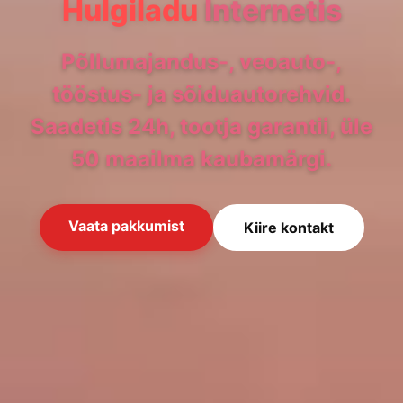
Hulgiladu
Internetis
Põllumajandus-, veoauto-,
tööstus- ja sõiduautorehvid.
Saadetis 24h, tootja garantii, üle
50 maailma kaubamärgi.
Vaata pakkumist
Kiire kontakt